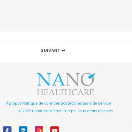
SUIVANT
À propos
Politique de confidentialité
Conditions de service
© 2025 Healthcare Plaza Europe. Tous droits réservés.
F
L
I
Y