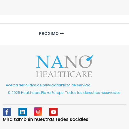
PRÓXIMO
Acerca de
Política de privacidad
Plazo de servicio
© 2025 Healthcare Plaza Europe. Todos los derechos reservados.
F
L
I
Y
a
i
n
o
Mira también nuestras redes sociales
c
n
s
u
e
k
t
T