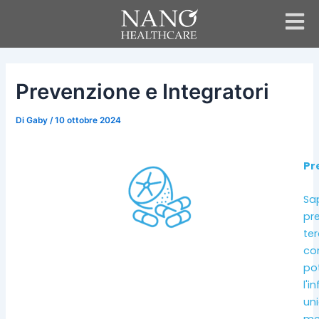
Vai
Navigazione
al
articoli
contenuto
Prevenzione e Integratori
Di
Gaby
/
10 ottobre 2024
Pr
Sap
pre
ter
co
pot
l'i
uni