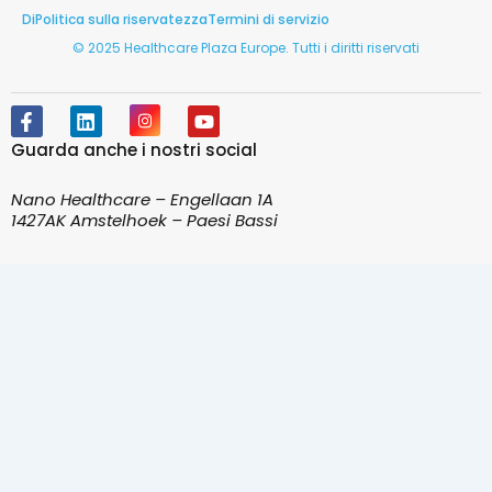
Di
Politica sulla riservatezza
Termini di servizio
© 2025 Healthcare Plaza Europe. Tutti i diritti riservati
F
L
P
Y
a
i
r
o
Guarda anche i nostri social
c
n
o
u
e
k
f
t
b
e
i
u
Nano Healthcare – Engellaan 1A
o
d
l
b
1427AK Amstelhoek – Paesi Bassi
o
i
o
e
k
n
u
-
t
f
e
n
t
e