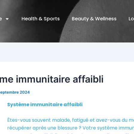
e
Health & Sports
Beauty & Wellness
Lo
me immunitaire affaibli
septembre 2024
Système immunitaire affaibli
Êtes-vous souvent malade, fatigué et avez-vous du m
récupérer après une blessure ? Votre système immun