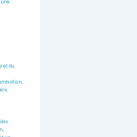
e une
rel du
umisation,
ire.
bles
n,