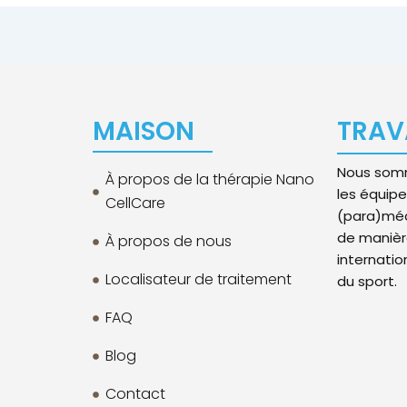
MAISON
TRAV
Nous somm
À propos de la thérapie Nano
les équip
CellCare
(para)méd
de manière
À propos de nous
internatio
Localisateur de traitement
du sport.
FAQ
Blog
Contact