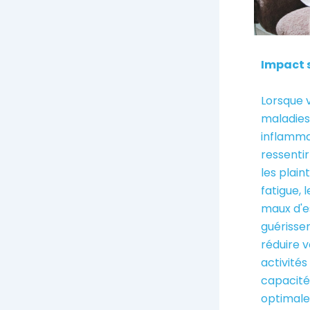
Impact s
Lorsque v
maladies,
inflamma
ressenti
les plain
fatigue, l
maux d'e
guérisse
réduire v
activités
capacité
optimale