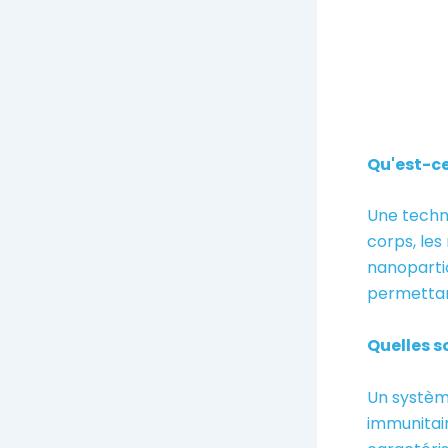
Qu'est-ce
Une techno
corps, les
nanopartic
permettant
Quelles s
Un système
immunitai