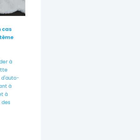
n cas
stème
der à
ette
 d'auto-
ant à
et à
 des