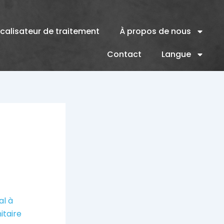
calisateur de traitement
À propos de nous
Contact
Langue
al à
itaire