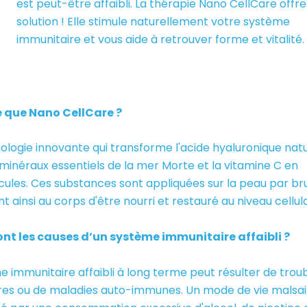
est peut-être affaibli. La thérapie Nano CellCare offr
solution ! Elle stimule naturellement votre système
immunitaire et vous aide à retrouver forme et vitalité.
 que Nano CellCare ?
logie innovante qui transforme l'acide hyaluronique natu
 minéraux essentiels de la mer Morte et la vitamine C en
ules. Ces substances sont appliquées sur la peau par br
 ainsi au corps d'être nourri et restauré au niveau cellula
ont les causes d’un système immunitaire affaibli ?
 immunitaire affaibli à long terme peut résulter de trou
res ou de maladies auto-immunes. Un mode de vie malsai