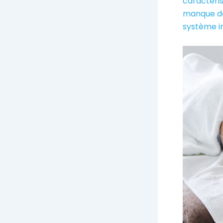
caractéris
manque de
système i