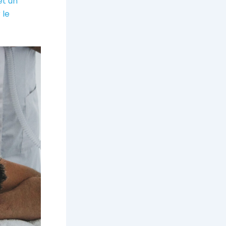
et un
 le