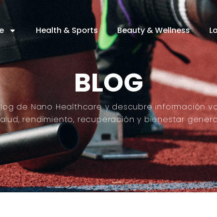
e
Health & Sports
Beauty & Wellness
L
BLOG
 blog de Nano Healthcare y descubre información va
alud, rendimiento, recuperación y bienestar genera