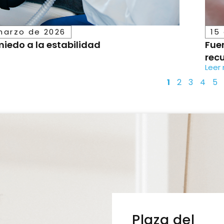
marzo de 2026
15
miedo a la estabilidad
Fuer
rec
Leer
1
2
3
4
5
Plaza del