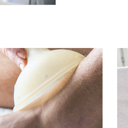
Página
Página
Página
Págin
Pá