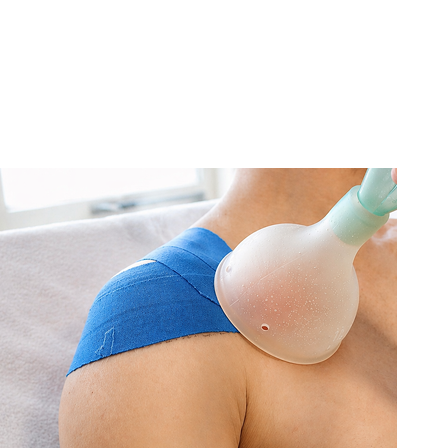
a
gina