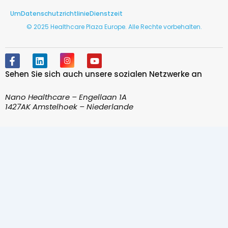
Um
Datenschutzrichtlinie
Dienstzeit
© 2025 Healthcare Plaza Europe. Alle Rechte vorbehalten.
F
L
I
Y
a
i
n
o
Sehen Sie sich auch unsere sozialen Netzwerke an
c
n
s
u
e
k
t
t
b
e
a
u
Nano Healthcare – Engellaan 1A
o
d
g
b
1427AK Amstelhoek – Niederlande
o
i
r
e
k
n
a
-
m
f