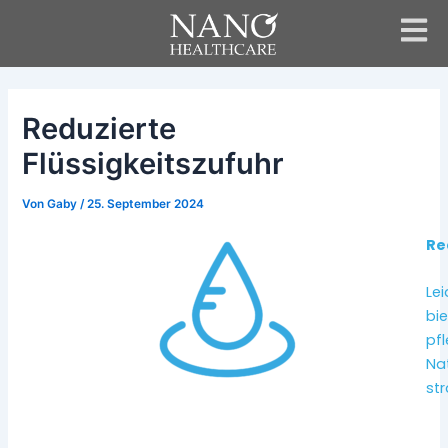
Zum
Beitrags-
Inhalt
Navigation
springen
Reduzierte
Flüssigkeitszufuhr
Von
Gaby
/
25. September 2024
Re
Lei
bie
pfl
Nat
str