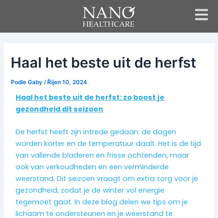
Přejít
Navigace
na
příspěvku
obsah
Haal het beste uit de herfst
Podle
Gaby
/
Říjen 10, 2024
Haal het beste uit de herfst: zo boost je
gezondheid dit seizoen
De herfst heeft zijn intrede gedaan: de dagen
worden korter en de temperatuur daalt. Het is de tijd
van vallende bladeren en frisse ochtenden, maar
ook van verkoudheden en een verminderde
weerstand. Dit seizoen vraagt om extra zorg voor je
gezondheid, zodat je de winter vol energie
tegemoet gaat. In deze blog delen we tips om je
lichaam te ondersteunen en je weerstand te