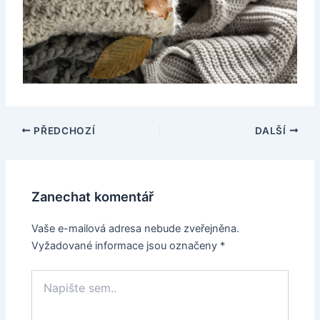
PŘEDCHOZÍ
DALŠÍ
Zanechat komentář
Vaše e-mailová adresa nebude zveřejněna.
Vyžadované informace jsou označeny
*
Napište
sem..