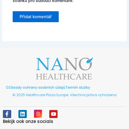
stránku pro budoucí komentáře.
O
Zásady ochrany osobních údajů
Termín služby
© 2025 Healthcare Plaza Europe. Všechna práva vyhrazena
F
L
I
Y
a
i
n
o
Bekijk ook onze socials
c
n
s
u
e
k
t
t