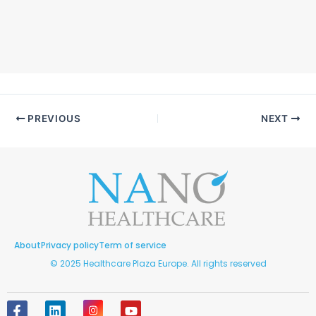
PREVIOUS
NEXT
About
Privacy policy
Term of service
© 2025 Healthcare Plaza Europe. All rights reserved
F
L
I
Y