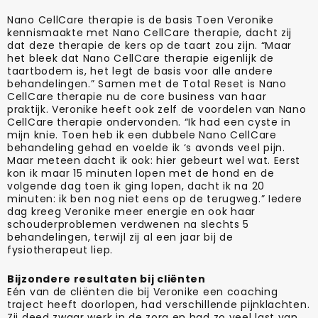
Nano CellCare therapie is de basis Toen Veronike
kennismaakte met Nano CellCare therapie, dacht zij
dat deze therapie de kers op de taart zou zijn. “Maar
het bleek dat Nano CellCare therapie eigenlijk de
taartbodem is, het legt de basis voor alle andere
behandelingen.” Samen met de Total Reset is Nano
CellCare therapie nu de core business van haar
praktijk. Veronike heeft ook zelf de voordelen van Nano
CellCare therapie ondervonden. “Ik had een cyste in
mijn knie. Toen heb ik een dubbele Nano CellCare
behandeling gehad en voelde ik ‘s avonds veel pijn.
Maar meteen dacht ik ook: hier gebeurt wel wat. Eerst
kon ik maar 15 minuten lopen met de hond en de
volgende dag toen ik ging lopen, dacht ik na 20
minuten: ik ben nog niet eens op de terugweg.” Iedere
dag kreeg Veronike meer energie en ook haar
schouderproblemen verdwenen na slechts 5
behandelingen, terwijl zij al een jaar bij de
fysiotherapeut liep.
Bijzondere resultaten bij cliënten
Eén van de cliënten die bij Veronike een coaching
traject heeft doorlopen, had verschillende pijnklachten.
Zij deed zwaar werk in de zorg en had zo veel last van