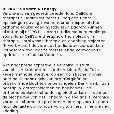
HERROT’s Health & Energy
Veronike is een gecertificeerde Nano CellCare
therapeut. Daarnaast heeft zij nog een tiental
opleidingen gevolgd, waaronder darmspecialist en
orthomoleculair voedingsadviseur. Daarom kunnen
cliënten bij HERROT’s kiezen uit diverse behandelingen,
zoals Nano CellCare therapie, orthomoleculaire
therapie, Total Reset therapie en coaching trajecten.
“Ik werk vanuit de visie dat het lichaam zichzelf kan
verbeteren door het zelfherstellende vermogen te
optimaliseren”, aldus Veronike.
Met haar brede expertise is Veronike in staat
verschillende klachten te behandelen. Bij de Total
Reset methode wordt er op een holistische manier
naar het lichaam gekeken om allergieën en
bijbehorende klachten te behandelen. Denk hierbij aan
hoofdpijn, darmproblemen en hooikoorts. Een
orthomoleculaire behandeling biedt uitkomst wanneer
de biochemie van het lichaam in disbalans is. Veronike
verhelpt lichamelijke problemen door op zoek te gaan
naar de juiste combinatie van vitamines, mineralen en
voeding.